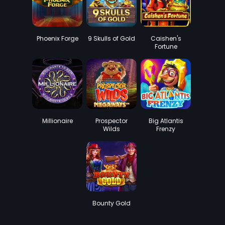
Phoenix Forge
9 Skulls of Gold
Caishen's
Fortune
Millionaire
Prospector
Big Atlantis
Wilds
Frenzy
Megaways
Bounty Gold