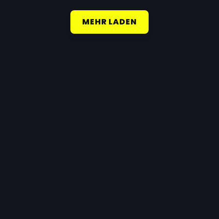
MEHR LADEN