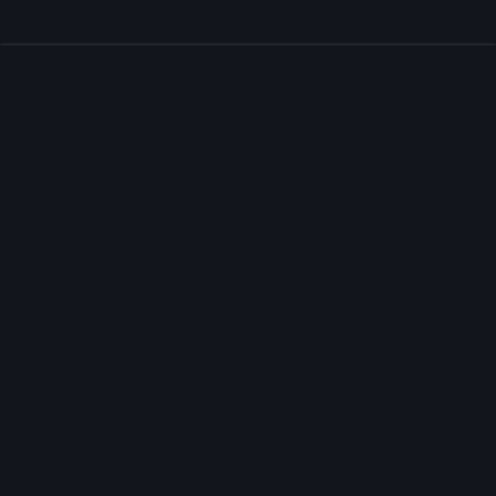
ANMELDEN
Partnerprogramm