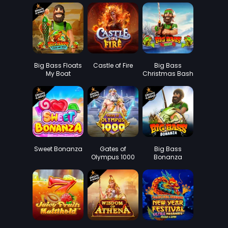
Big Bass Floats
Castle of Fire
Big Bass
My Boat
Christmas Bash
Sweet Bonanza
Gates of
Big Bass
Olympus 1000
Bonanza