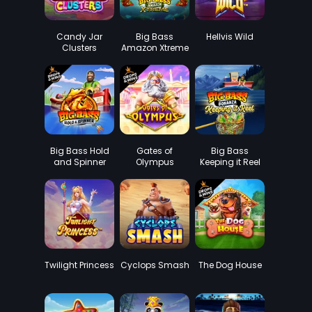
Candy Jar
Big Bass
Hellvis Wild
Clusters
Amazon Xtreme
Big Bass Hold
Gates of
Big Bass
and Spinner
Olympus
Keeping it Reel
Twilight Princess
Cyclops Smash
The Dog House