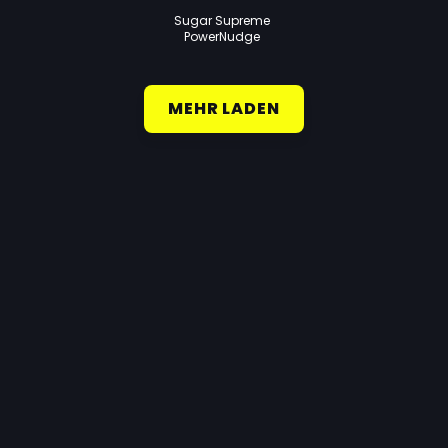
Sugar Supreme
PowerNudge
MEHR LADEN