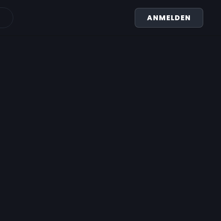
ANMELDEN