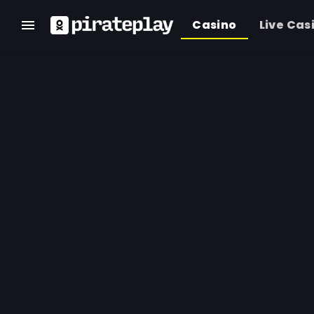
Casino
Live Cas