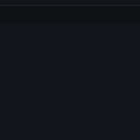
of Wonders