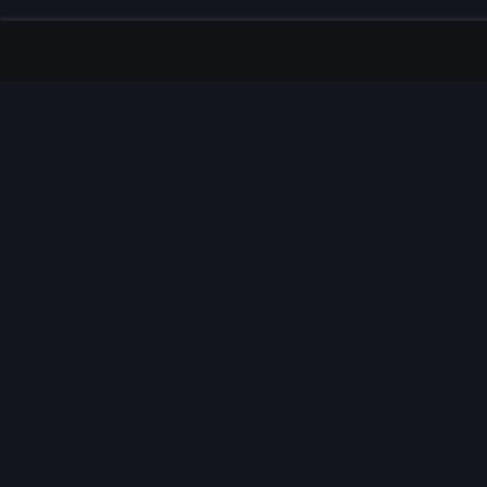
Wheel 