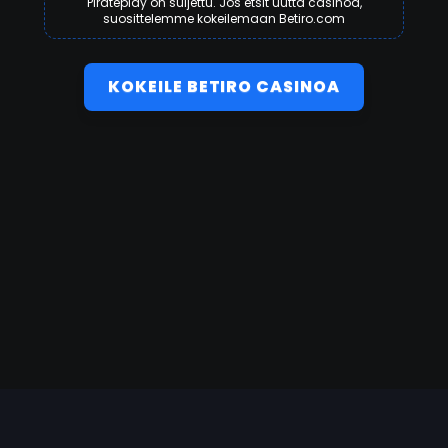
Pirateplay on suljettu. Jos etsit uutta casinoa,
suosittelemme kokeilemaan Betiro.com
KOKEILE BETIRO CASINOA