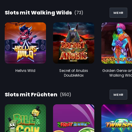
Slots mit Walking Wilds
73
MEHR
Hellvis Wild
Secret of Anubis
Golden Genie an
DoubleMax
Walking Wil
Slots mit Früchten
550
MEHR