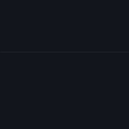
ANMELDEN