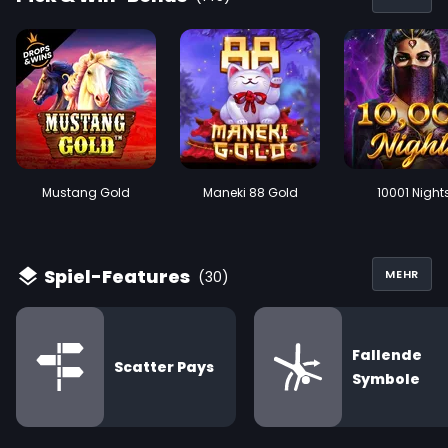
Mustang Gold
Maneki 88 Gold
10001 Night
Spiel-Features
MEHR
30
Fallende
Scatter Pays
Symbole