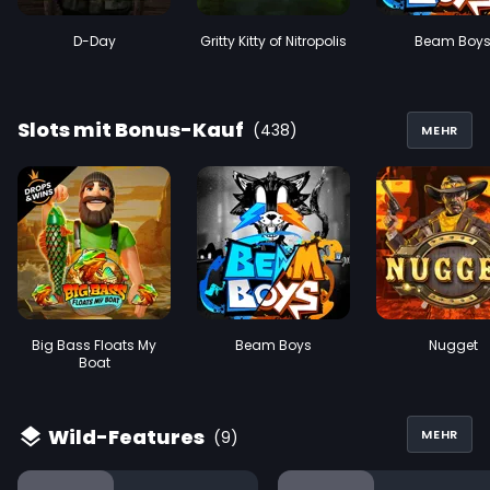
D-Day
Gritty Kitty of Nitropolis
Beam Boy
Slots mit Bonus-Kauf
438
MEHR
Big Bass Floats My
Beam Boys
Nugget
Boat
Wild-Features
MEHR
9