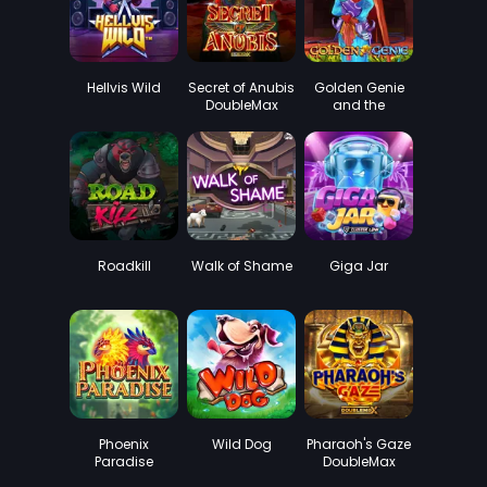
Hellvis Wild
Secret of Anubis
Golden Genie
DoubleMax
and the
Walking Wilds
Roadkill
Walk of Shame
Giga Jar
Phoenix
Wild Dog
Pharaoh's Gaze
Paradise
DoubleMax