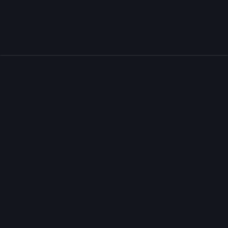
KIRJAUDU
Affiliaatit