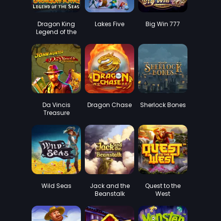
Dragon King
Lakes Five
Big Win 777
Legend of the
Seas
Da Vincis
Dragon Chase
Sherlock Bones
Treasure
Wild Seas
Jack and the
Quest to the
Beanstalk
West