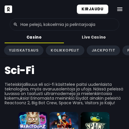
KIRJAUDU
Casino
Live Casino
YLEISKATSAUS
KOLIKKOPELIT
JACKPOTIT
Sci-Fi
Tieteiskirjallisuus eli sci-fi käsittelee paitsi uudenlaista
teknologiaa, myös avaruusolentoja ja ufoja. Näissä peleissä
luvassa on taatusti ultramoderneja ja mielenkiintoisia
kokemuksia! Erinomaista meininkiä löydät ainakin peleistä
Reactoonz 2, Big Bot Crew, Space Wars, Visitors ja Kaiju!