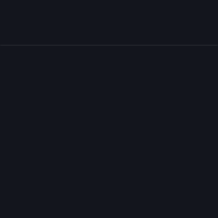
KIRJAUDU
Affiliaatit