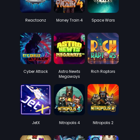
Reactoonz
Money Train 4
Space Wars
Cyber Attack
Astro Newts
Rich Raptors
Megaways
JetX
Nitropolis 4
Nitropolis 2