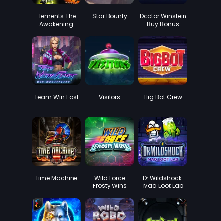
Elements The
Star Bounty
Doctor Winstein
Awakening
Buy Bonus
Team Win Fast
Visitors
Big Bot Crew
Time Machine
Wild Force
Dr Wildshock:
Frosty Wins
Mad Loot Lab