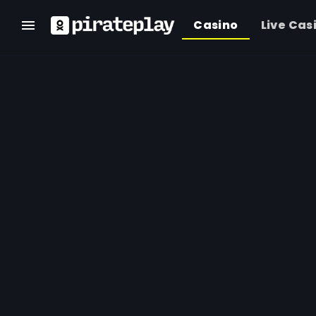
Casino
Live Cas