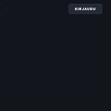
KIRJAUDU