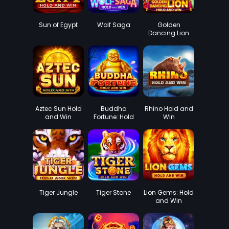
Sun of Egypt
Wolf Saga
Golden
Dancing Lion
Aztec Sun Hold
Buddha
Rhino Hold and
and Win
Fortune: Hold
Win
and Win
Tiger Jungle
Tiger Stone
Lion Gems: Hold
and Win