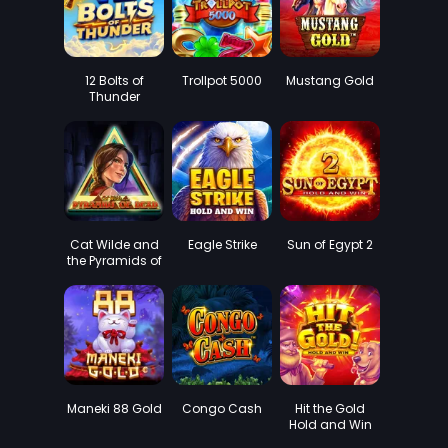
12 Bolts of
Trollpot 5000
Mustang Gold
Thunder
Cat Wilde and
Eagle Strike
Sun of Egypt 2
the Pyramids of
Dead
Maneki 88 Gold
Congo Cash
Hit the Gold
Hold and Win