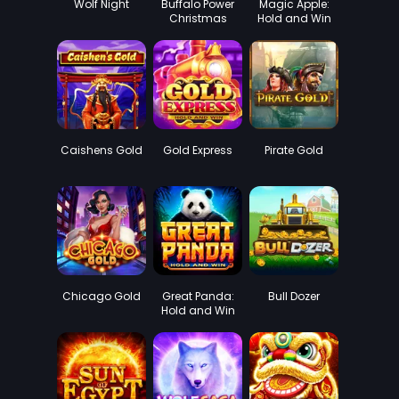
Wolf Night
Buffalo Power
Magic Apple:
Christmas
Hold and Win
Caishens Gold
Gold Express
Pirate Gold
Chicago Gold
Great Panda:
Bull Dozer
Hold and Win