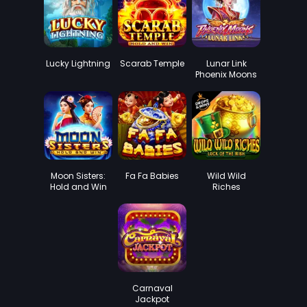
Lucky Lightning
Scarab Temple
Lunar Link
Phoenix Moons
Moon Sisters:
Fa Fa Babies
Wild Wild
Hold and Win
Riches
Carnaval
Jackpot