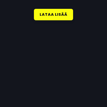
LATAA LISÄÄ