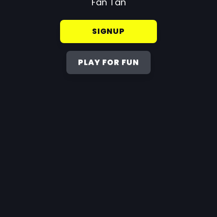
Fan Tan
SIGNUP
PLAY FOR FUN