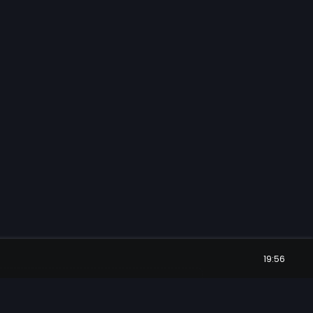
19
:
56
Tischspiel
Baccarat