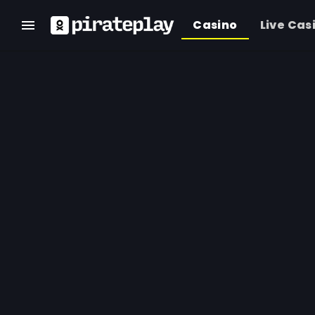
Casino
Live Cas