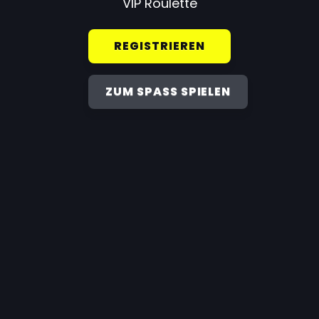
VIP Roulette
REGISTRIEREN
ZUM SPASS SPIELEN