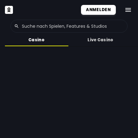
ANMELDEN
Casino
Live Casino