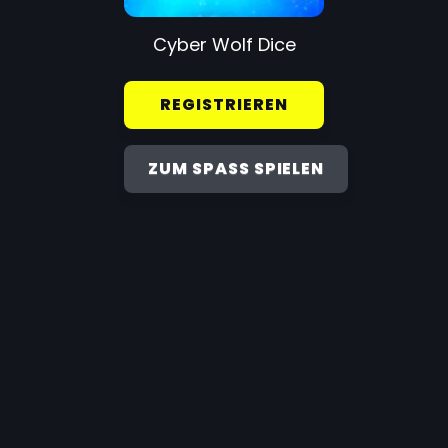
Cyber Wolf Dice
REGISTRIEREN
ZUM SPASS SPIELEN