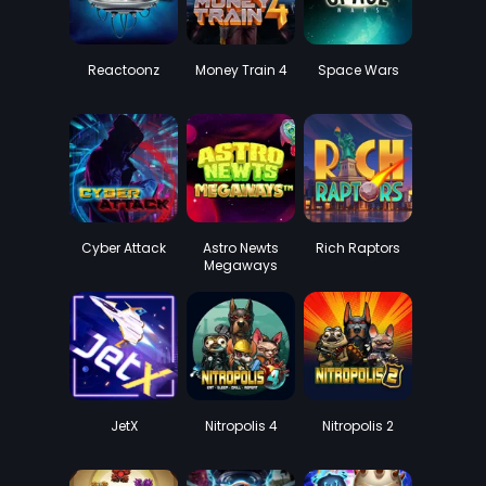
Reactoonz
Money Train 4
Space Wars
Cyber Attack
Astro Newts
Rich Raptors
Megaways
JetX
Nitropolis 4
Nitropolis 2