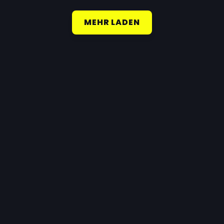
MEHR LADEN