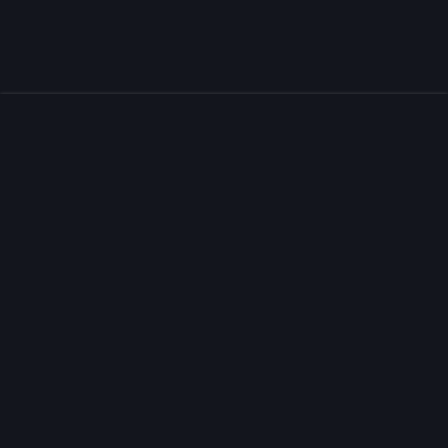
ANMELDEN
Partnerprogramm