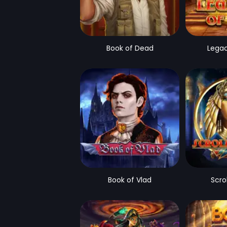
Book of Dead
Lega
Book of Vlad
Scro