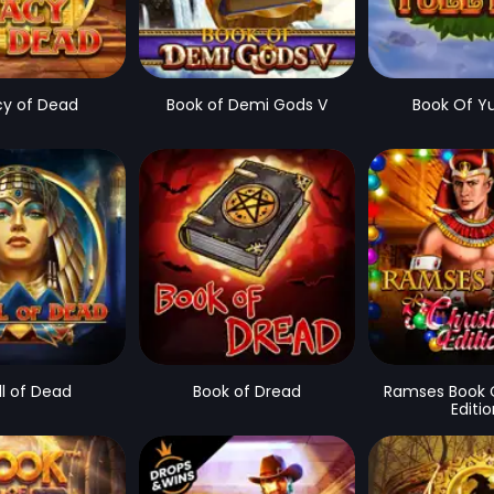
cy of Dead
Book of Demi Gods V
Book Of Yu
ll of Dead
Book of Dread
Ramses Book 
Editi