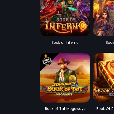
Book of Inferno
Book
Book of Tut Megaways
Book Of R