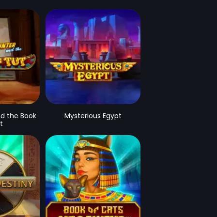
d the Book
Mysterious Egypt
t