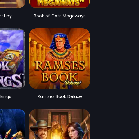
estiny
Book of Cats Megaways
ikings
Ramses Book Deluxe