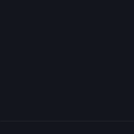
ANMELDEN