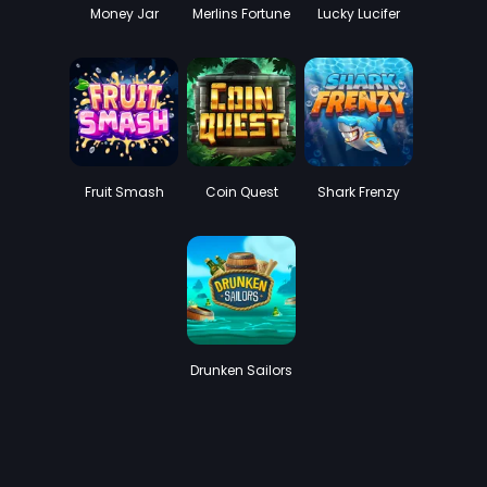
Money Jar
Merlins Fortune
Lucky Lucifer
Fruit Smash
Coin Quest
Shark Frenzy
Drunken Sailors