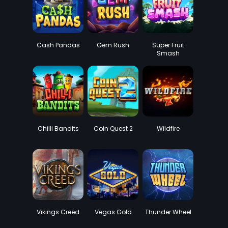
Cash Pandas
Gem Rush
Super Fruit
Smash
Chilli Bandits
Coin Quest 2
Wildfire
Vikings Creed
Vegas Gold
Thunder Wheel