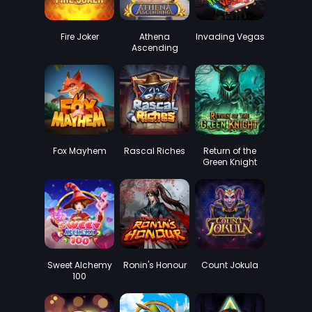
Fire Joker
Athena
Invading Vegas
Ascending
Fox Mayhem
Rascal Riches
Return of the
Green Knight
Sweet Alchemy
Ronin's Honour
Count Jokula
100