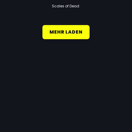
Scales of Dead
MEHR LADEN