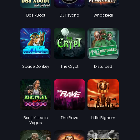
Das xBoot
DJ Psycho
Whacked!
Space Donkey
The Crypt
Disturbed
Benji Killed in
The Rave
Little Bighorn
Vegas