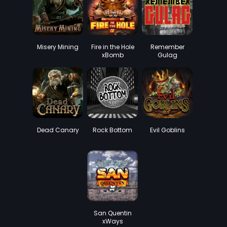
Misery Mining
Fire in the Hole
Remember
xBomb
Gulag
Dead Canary
Rock Bottom
Evil Goblins
San Quentin
xWays