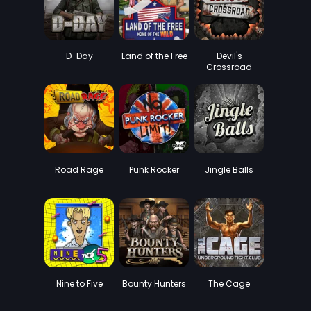
D-Day
Land of the Free
Devil's
Crossroad
Road Rage
Punk Rocker
Jingle Balls
Nine to Five
Bounty Hunters
The Cage