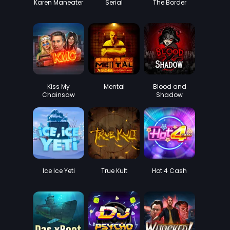
Karen Maneater
Serial
The Border
Kiss My
Mental
Blood and
Chainsaw
Shadow
Ice Ice Yeti
True Kult
Hot 4 Cash