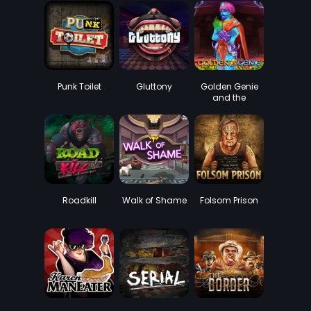
Punk Toilet
Gluttony
Golden Genie
and the
Walking Wilds
Roadkill
Walk of Shame
Folsom Prison