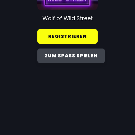
Wolf of Wild Street
REGISTRIEREN
ZUM SPASS SPIELEN