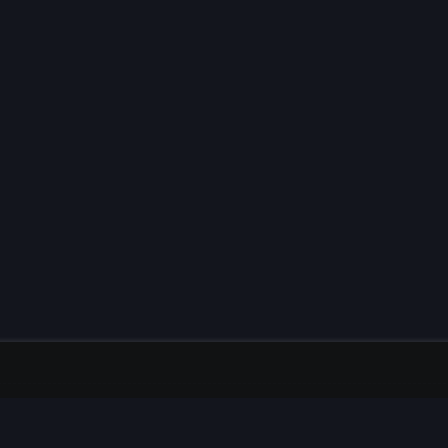
Belly Megaways