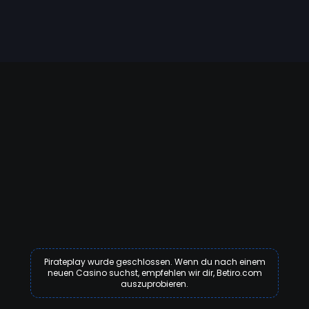
Pirateplay wurde geschlossen. Wenn du nach einem
neuen Casino suchst, empfehlen wir dir, Betiro.com
auszuprobieren.