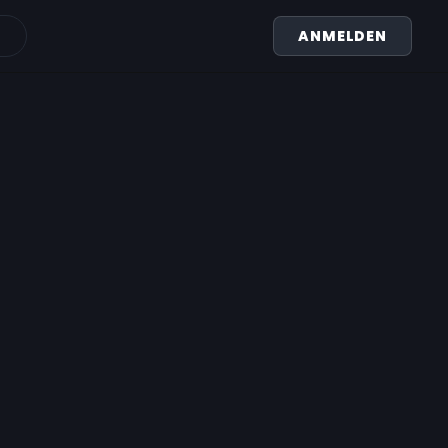
ANMELDEN