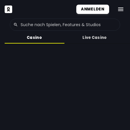
ANMELDEN
Casino
Live Casino