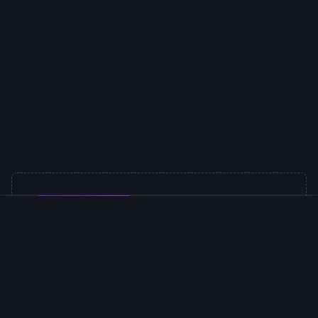
ANMELDEN