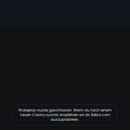
Pirateplay wurde geschlossen. Wenn du nach einem
neuen Casino suchst, empfehlen wir dir, Betiro.com
auszuprobieren.