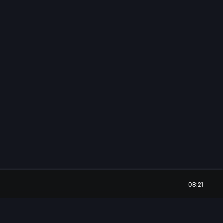
08
:
21
Tischspiel
Blackjack