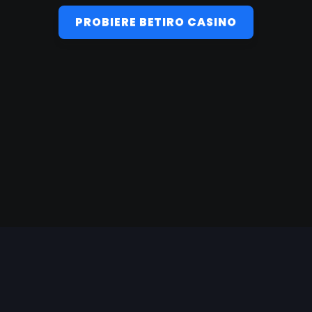
PROBIERE BETIRO CASINO