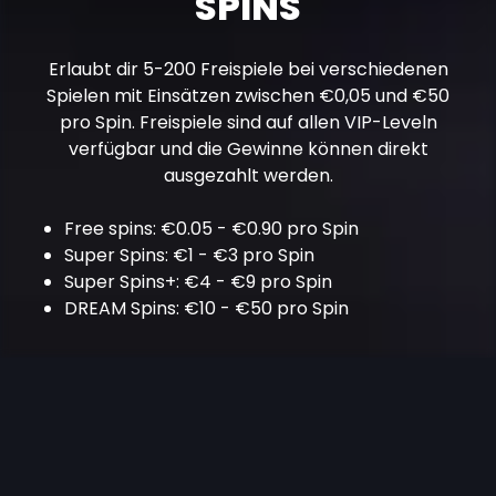
SPINS
Erlaubt dir 5-200 Freispiele bei verschiedenen
Spielen mit Einsätzen zwischen €0,05 und €50
pro Spin. Freispiele sind auf allen VIP-Leveln
verfügbar und die Gewinne können direkt
ausgezahlt werden.
Free spins: €0.05 - €0.90 pro Spin
Super Spins: €1 - €3 pro Spin
Super Spins+: €4 - €9 pro Spin
DREAM Spins: €10 - €50 pro Spin