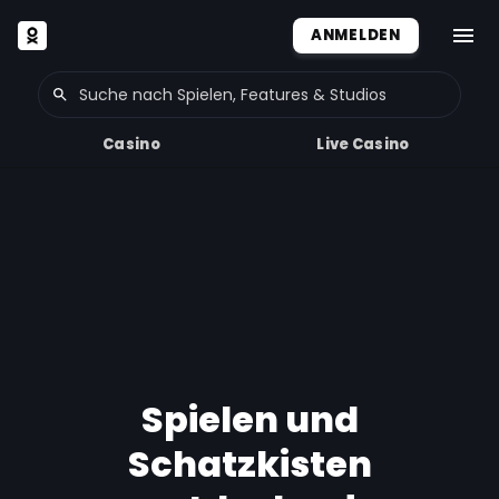
ANMELDEN
Casino
Live Casino
Spielen und
Schatzkisten