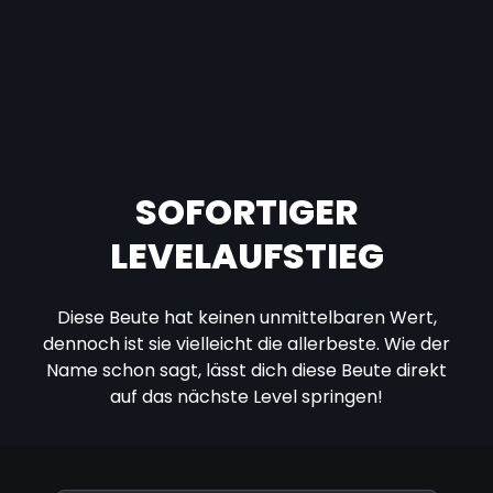
SOFORTIGER
LEVELAUFSTIEG
Diese Beute hat keinen unmittelbaren Wert,
dennoch ist sie vielleicht die allerbeste. Wie der
Name schon sagt, lässt dich diese Beute direkt
auf das nächste Level springen!