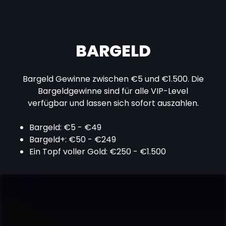
BARGELD
Bargeld Gewinne zwischen €5 und €1.500. Die
Bargeldgewinne sind für alle VIP-Level
verfügbar und lassen sich sofort auszahlen.
Bargeld: €5 - €49
Bargeld+: €50 - €249
Ein Topf voller Gold: €250 - €1.500