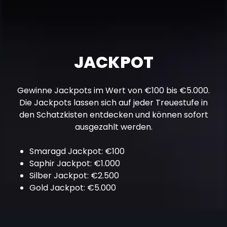
JACKPOT
Gewinne Jackpots im Wert von €100 bis €5.000.
Die Jackpots lassen sich auf jeder Treuestufe in
den Schatzkisten entdecken und können sofort
ausgezahlt werden.
Smaragd Jackpot: €100
Saphir Jackpot: €1.000
Silber Jackpot: €2.500
Gold Jackpot: €5.000